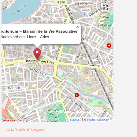
×
uditorium – Maison de la Vie Associative
 Boulevard des Lices - Arles
| ©
LEAFLET
OPENSTREETMAP
Droits des étrangers