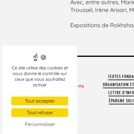
Avec, entre autres, Mari
Troussel, Irène Ansari, M
Expositions de Rokhsha
Ce site utilise des cookies et
vous donne le contrôle sur
TEXTES FOND
ceux que vous souhaitez
activer
ORGANISATION ET
LETTRE D'INF
CONTACTER LA LDH
Tout accepter
ÉPARGNE SOLI
REVUE DE PRESSE
ARCHIVES
Tout refuser
MENTIONS LÉGALES
Personnaliser