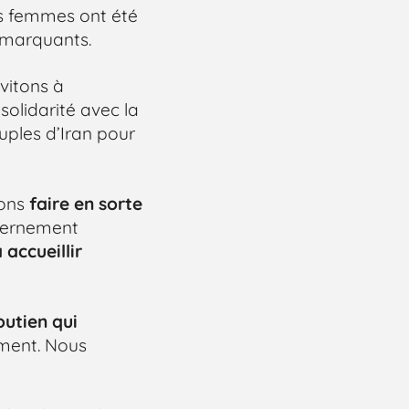
es femmes ont été
t marquants.
vitons à
 solidarité avec la
uples d’Iran pour
vons
faire en sorte
uvernement
accueillir
utien qui
ement. Nous