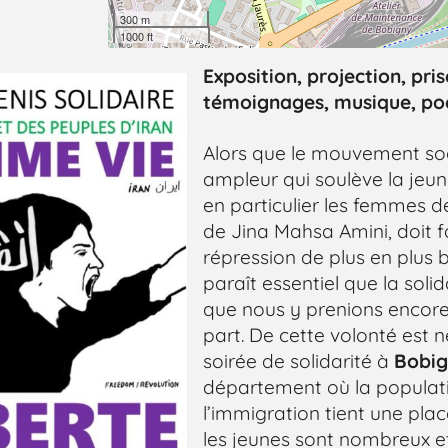
300 m
1000 ft
Exposition, projection, pri
témoignages, musique, poé
Alors que le mouvement so
ampleur qui soulève la jeun
en particulier les femmes d
de Jina Mahsa Amini, doit f
répression de plus en plus b
paraît essentiel que la solida
que nous y prenions encor
part. De cette volonté est n
soirée de solidarité à
Bobig
département où la populati
l’immigration tient une pla
les jeunes sont nombreux et 