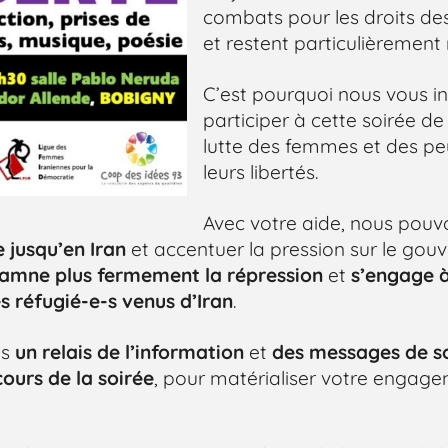
combats pour les droits d
et restent particulièremen
C’est pourquoi nous vous in
participer à cette soirée de
lutte des femmes et des pe
leurs libertés.
Avec votre aide, nous pou
e jusqu’en Iran
et accentuer la pression sur le go
damne plus fermement la répression
et
s’engage à 
s réfugié-e-s venus d’Iran
.
us
un relais de l’information
et
des messages de so
cours de la soirée
, pour matérialiser votre engag