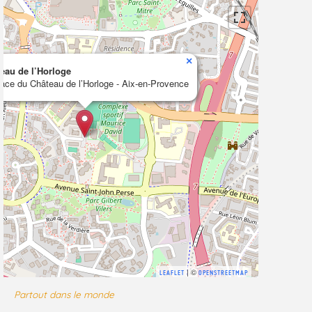
×
eau de l’Horloge
lace du Château de l’Horloge - Aix-en-Provence
| ©
LEAFLET
OPENSTREETMAP
Partout dans le monde