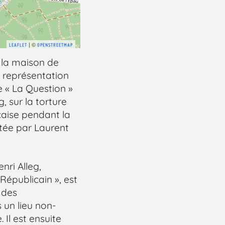
| ©
LEAFLET
OPENSTREETMAP
 la maison de
, représentation
e « La Question »
, sur la torture
çaise pendant la
étée par Laurent
enri Alleg,
 Républicain », est
 des
 un lieu non-
. Il est ensuite