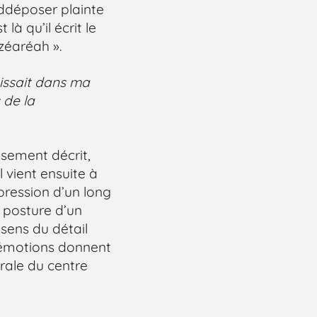
 ddéposer plainte
là qu’il écrit le
zéaréah ».
issait dans ma
 de la
usement décrit,
l vient ensuite à
mpression d’un long
a posture d’un
 sens du détail
s émotions donnent
érale du centre