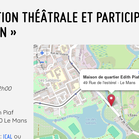
ION THÉÂTRALE ET PARTICIP
ON »
+
−
Maison de quartier Edith Pia
49 Rue de l'estérel - Le Mans
2h00
h Piaf
00 Le Mans
 :
ou
ICAL