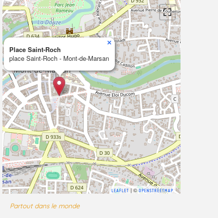
×
Place Saint-Roch
place Saint-Roch - Mont-de-Marsan
| ©
LEAFLET
OPENSTREETMAP
Partout dans le monde