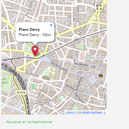
×
Place Darcy
Place Darcy - Dijon
| ©
LEAFLET
OPENSTREETMAP
Racisme et antisémitisme