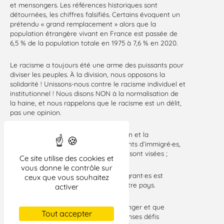
et mensongers. Les références historiques sont
détournées, les chiffres falsifiés. Certains évoquent un
prétendu « grand remplacement » alors que la
population étrangère vivant en France est passée de
6,5 % de la population totale en 1975 à 7,6 % en 2020.
Le racisme a toujours été une arme des puissants pour
diviser les peuples. À la division, nous opposons la
solidarité ! Unissons-nous contre le racisme individuel et
institutionnel ! Nous disons NON à la normalisation de
la haine, et nous rappelons que le racisme est un délit,
pas une opinion.
→ Parce qu’à travers la surexploitation et la
stigmatisation des immigré·es et enfants d’immigré·es,
ce sont toutes les classes sociales qui sont visées ;
Ce site utilise des cookies et
vous donne le contrôle sur
→ Parce que la solidarité avec les migrant·es est
ceux que vous souhaitez
constitutive de l’histoire sociale de notre pays.
activer
→ Parce que notre planète est en danger et que
Tout accepter
l’espèce humaine doit relever d’immenses défis