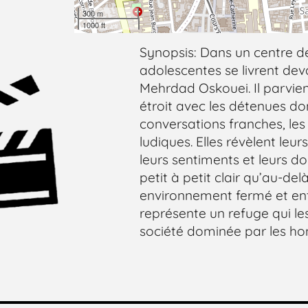
300 m
1000 ft
Synopsis: Dans un centre d
adolescentes se livrent de
Mehrdad Oskouei. Il parvient
étroit avec les détenues don
conversations franches, le
ludiques. Elles révèlent leu
leurs sentiments et leurs dou
petit à petit clair qu’au-del
environnement fermé et en
représente un refuge qui le
société dominée par les h