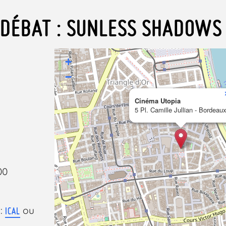
DÉBAT : SUNLESS SHADOWS
+
−
Cinéma Utopia
5 Pl. Camille Jullian - Bordeau
00
 :
ou
ICAL