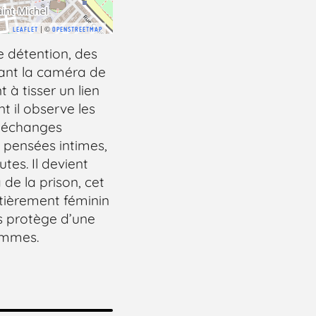
| ©
LEAFLET
OPENSTREETMAP
e détention, des
vant la caméra de
 à tisser un lien
t il observe les
s échanges
rs pensées intimes,
tes. Il devient
à de la prison, cet
tièrement féminin
s protège d’une
ommes.