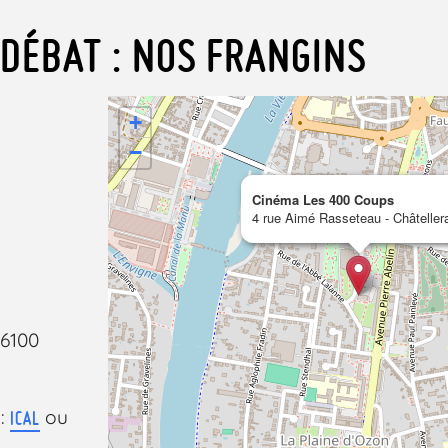
DÉBAT : NOS FRANGINS
+
−
Cinéma Les 400 Coups
4 rue Aimé Rasseteau - Châtellera
86100
 :
ou
ICAL