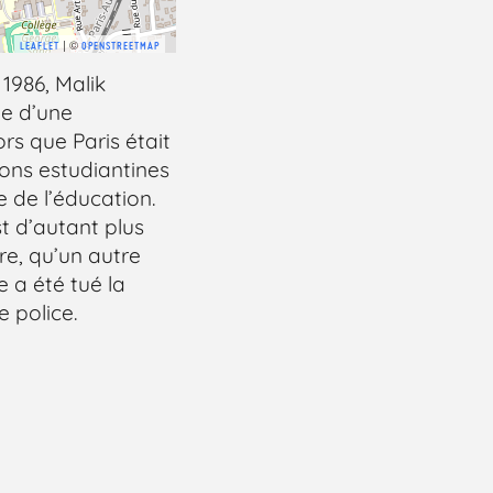
| ©
LEAFLET
OPENSTREETMAP
1986, Malik
te d’une
ors que Paris était
ons estudiantines
 de l’éducation.
st d’autant plus
ire, qu’un autre
e a été tué la
e police.