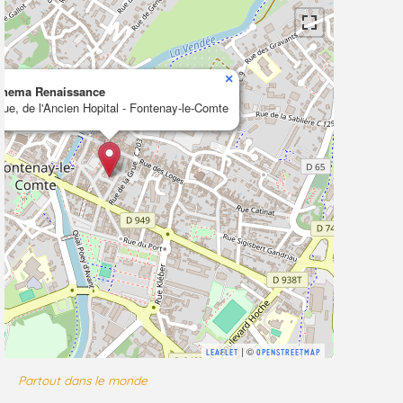
×
inema Renaissance
rue, de l'Ancien Hopital - Fontenay-le-Comte
| ©
LEAFLET
OPENSTREETMAP
Partout dans le monde