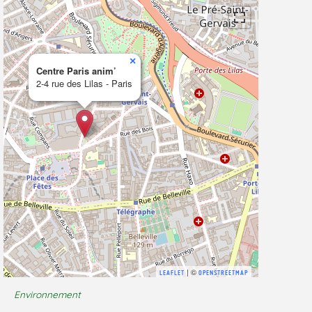
×
Centre Paris anim’
2-4 rue des Lilas - Paris
| ©
LEAFLET
OPENSTREETMAP
Environnement