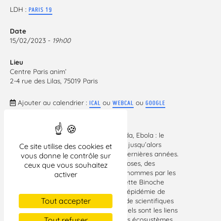
LDH :
PARIS 19
Date
15/02/2023 -
19h00
Lieu
Centre Paris anim’
2-4 rue des Lilas, 75019 Paris
Ajouter au calendrier :
ou
ou
ICAL
WEBCAL
GOOGLE
Dengue, Chikungunya, Covid-19, Sida, Ebola : le
nombre de maladies émergentes – jusqu’alors
Ce site utilise des cookies et
inconnues – a explosé ces quarante dernières années.
vous donne le contrôle sur
La plupart d’entre elles sont des zoonoses, des
ceux que vous souhaitez
maladies infectieuses transmises aux hommes par les
activer
animaux. Dans ce documentaire, Juliette Binoche
cherche à saisir les causes de cette « épidémie de
Tout accepter
pandémies ». Elle part à la rencontre de scientifiques
du monde entier pour comprendre quels sont les liens
entre la santé humaine et la santé des écosystèmes.
Tout refuser