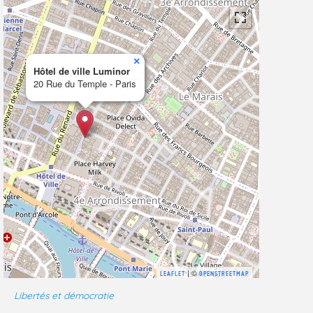
×
Hôtel de ville Luminor
20 Rue du Temple - Paris
| ©
LEAFLET
OPENSTREETMAP
Libertés et démocratie