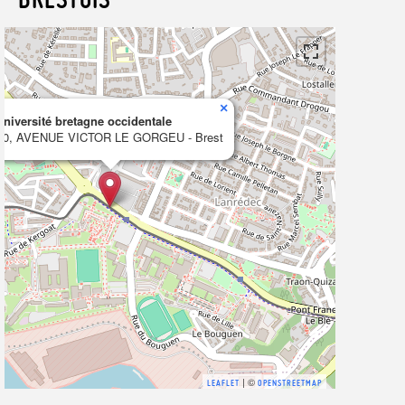
×
université bretagne occidentale
20, AVENUE VICTOR LE GORGEU - Brest
| ©
LEAFLET
OPENSTREETMAP