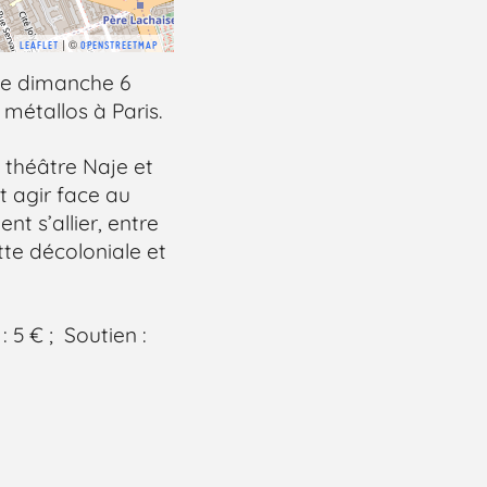
| ©
LEAFLET
OPENSTREETMAP
le dimanche 6
 métallos à Paris.
 théâtre Naje et
t agir face au
t s’allier, entre
utte décoloniale et
 : 5 € ; Soutien :