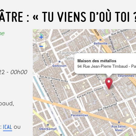
ÂTRE : « TU VIENS D’OÙ TOI 
me
+
−
Maison des métallos
94 Rue Jean-Pierre Timbaud - Pa
22 -
00h00
baud,
 :
ou
ICAL