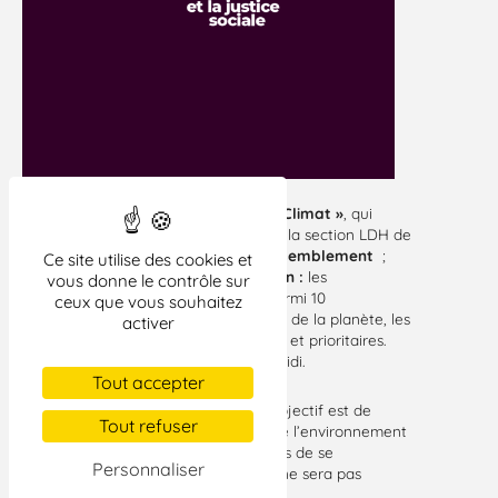
Le Collectif « 12 Ensemble Pour Le Climat »
, qui
regroupe plusieurs associations (dont la section LDH de
Rodez) et syndicats, organise un
rassemblement
;
Ce site utilise des cookies et
celui-ci donnera lieu à un
vote citoyen :
les
vous donne le contrôle sur
participants auront à sélectionner, parmi 10
ceux que vous souhaitez
propositions importantes pour l’avenir de la planète, les
activer
3 qui leur paraissent les plus urgentes et prioritaires.
Les résultats seront proclamés vers midi.
Tout accepter
A l’approche d’élections capitales, l’objectif est de
Tout refuser
remettre les questions de climat et de l’environnement
au sein du débat politique. Il est temps de se
Personnaliser
convaincre qu’une croissance infinie ne sera pas
possible sur une terre finie.