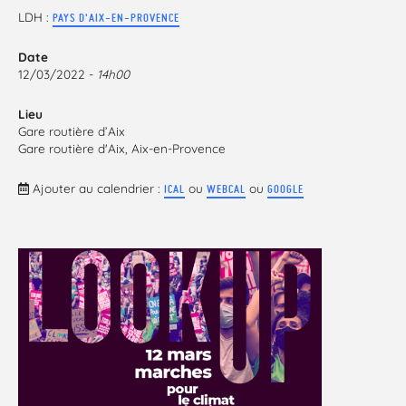
LDH :
PAYS D'AIX-EN-PROVENCE
Date
12/03/2022 -
14h00
Lieu
Gare routière d’Aix
Gare routière d'Aix, Aix-en-Provence
Ajouter au calendrier :
ou
ou
ICAL
WEBCAL
GOOGLE