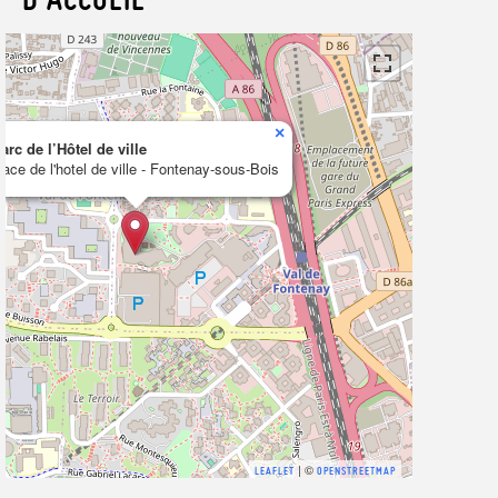
×
arc de l’Hôtel de ville
lace de l'hotel de ville - Fontenay-sous-Bois
| ©
LEAFLET
OPENSTREETMAP