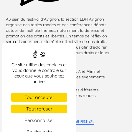
Au sein du festival d’Avignon, la section LDH Avignon
organise des tables rondes et des conférences-débats
autour de multiple thèmes, notamment la défense et
promotion des droits et libertés. Un temps de réflexion
sera pris pour penser la réelle effectivité de nos droits.
Deux spectacles sont également prévus afin d’éclairer
la lutte des femmes iraniennes pour leurs droits et leurs
libertés.
Ce site utilise des cookies et
vous donne le contrôle sur
Christiane Taubira, Evelyne Sire Marin, Arié Alimi et
ceux que vous souhaitez
Annie Gatebois-Lyon participeront à ces évènements.
activer
Les lieux sont variés afin d’accueillir ces différents
spectacles, conférences-débats et tables rondes.
Tout accepter
Tout refuser
Personnaliser
PROGRAMME DE LA PARTICIPATION À LA LDH AU FESTIVAL
D’AVIGNON
Politique de