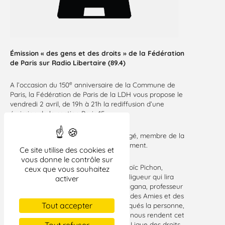
Émission « des gens et des droits » de la Fédération
de Paris sur Radio Libertaire (89.4)
e
A l’occasion du 150
anniversaire de la Commune de
Paris, la Fédération de Paris de la LDH vous propose le
vendredi 2 avril, de 19h à 21h la rediffusion d’une
émission de la section Paris 15 :
Jules Vallès écrivain, journaliste engagé, membre de la
e
Commune et député du 15
arrondissement.
Ce site utilise des cookies et
vous donne le contrôle sur
C’est avec des ligueuses de Paris 15, Loïc Pichon,
ceux que vous souhaitez
comédien, metteur en scène et aussi ligueur qui lira
activer
des textes de Jules Vallès et Marc Lagana, professeur
honoraire et membre de l’association des Amies et des
Tout accepter
Amis de la Commune, que seront évoqués la personne,
les prises de position, les combats qui nous rendent cet
écrivain de la Commune proche de la Ligue des droits