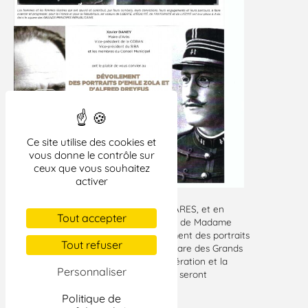
Ce site utilise des cookies et
vous donne le contrôle sur
ceux que vous souhaitez
activer
Le 27 mai, à l’initiative de la mairie d’ARES, et en
Tout accepter
présence de Maître Henri LECLERC et de Madame
LEBLOND-ZOLA, aura lieu le dévoilement des portraits
Tout refuser
d’Emile Zola et Alfred Dreyfus au Square des Grands
Principes Républicains à ARES. La fédération et la
Personnaliser
section Bassin Arcachon Val de Leyre seront
représentées.
Politique de