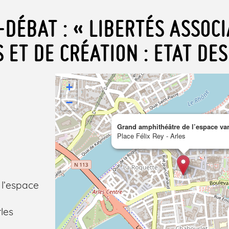
DÉBAT : « LIBERTÉS ASSOCI
ET DE CRÉATION : ETAT DES
+
−
Grand amphithéâtre de l’espace v
Place Félix Rey - Arles
l’espace
rles