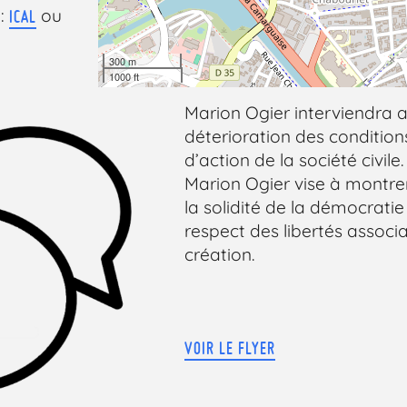
 :
ou
ICAL
300 m
1000 ft
Marion Ogier interviendra a
déterioration des condition
d’action de la société civile
Marion Ogier vise à montrer
la solidité de la démocrat
respect des libertés associa
création.
VOIR LE FLYER