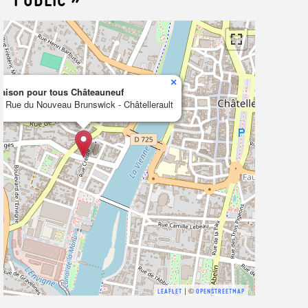
×
aison pour tous Châteauneuf
0 Rue du Nouveau Brunswick - Châtellerault
| ©
LEAFLET
OPENSTREETMAP