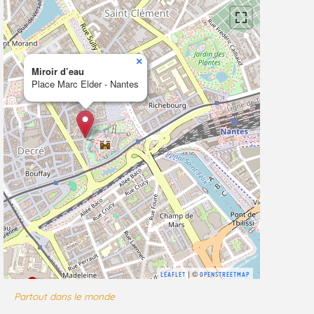
×
Miroir d’eau
Place Marc Elder - Nantes
| ©
LEAFLET
OPENSTREETMAP
Partout dans le monde