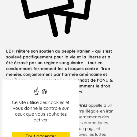
LDH réitère son soutien au peuple iranien – qui s’est
soulevé pacifiquement pour la vie et la liberté et a
été écrasé par un régime sanguinaire – tout en
condamnant fermement les attaques contre l’Iran
menées conjointement par l’armée américaine et
israélienne, sans concertation ni mandat de l’ONU &
violant le droit international et notamment le droit
des peuples à disposer d’eux-mêmes.
Ce site utilise des cookies et
Le collectif
Femmes, Vie, Liberté Nantes
appelle à un
vous donne le contrôle sur
rassemblement pour dénoncer la guerre illégale en Iran
ceux que vous souhaitez
perpétrée depuis un mois par les gouvernements des
activer
États-Unis et d’Israël, ses conséquences dramatiques
pour les populations civiles et l’avenir du pays, et
affirmer une solidarité internationale avec les luttes
Tout accepter