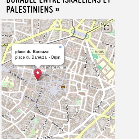
PALESTINIENS »
×
place du Bareuzai
place du Bareuzai - Dijon