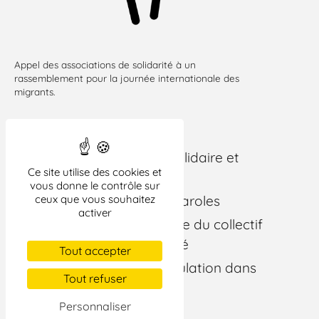
Appel des associations de solidarité à un
rassemblement pour la journée internationale des
migrants.
Au programme :
10h : petit déjeuner solidaire et
Ce site utilise des cookies et
chaud
vous donne le contrôle sur
ceux que vous souhaitez
10h30 : musiques et paroles
activer
10h45 : prise de parole du collectif
associations de solidarité
Tout accepter
De 11h à 12h : déambulation dans
Tout refuser
la ville
Personnaliser