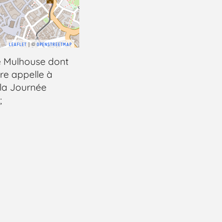
| ©
LEAFLET
OPENSTREETMAP
de Mulhouse dont
e appelle à
 la Journée
;