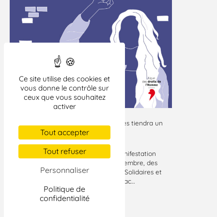
Ce site utilise des cookies et
vous donne le contrôle sur
ceux que vous souhaitez
activer
Le matin, le collectif Droits des femmes tiendra un
Tout accepter
stand place François Rude.
Tout refuser
L’après-midi aura lieu à Dijon une manifestation
féministe à l’appel du Collectif 25 novembre, des
Personnaliser
organisations syndicales CGT, FSU et Solidaires et
d’autres associations dont la LDH, Attac…
Politique de
confidentialité