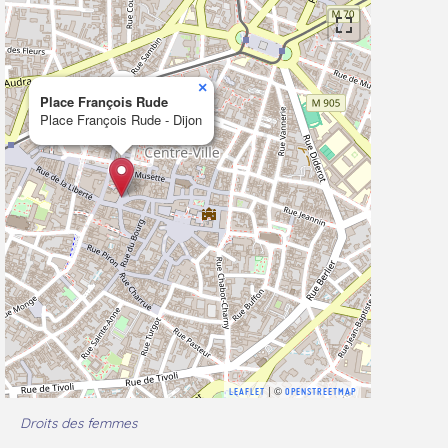
×
Place François Rude
Place François Rude - Dijon
| ©
LEAFLET
OPENSTREETMAP
Droits des femmes