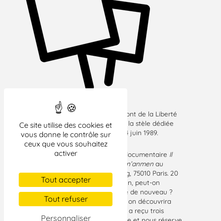
L’association Solidarité Chine, et le Front de la Liberté
organisent un rassemblement devant la stèle dédiée
Ce site utilise des cookies et
aux morts de la place Tian’anmen le 4 juin 1989.
vous donne le contrôle sur
ceux que vous souhaitez
activer
Le 6 juin, il y aura une projection du documentaire
Il
n’y a pas eu de morts sur la place Tian’anmen
au
cinéma Le Brady, 39 Bd de Strasbourg, 75010 Paris. 20
Tout accepter
ans après les massacres de Tiananmen, peut-on
encore dire et montrer quelque chose de nouveau ?
Tout refuser
Grâce au témoignage de Zhang Jian, on découvrira
que c’est encore possible. Zhang Jian a reçu trois
Personnaliser
balles la nuit du 3 juin 1989, il témoigne et nous réserve