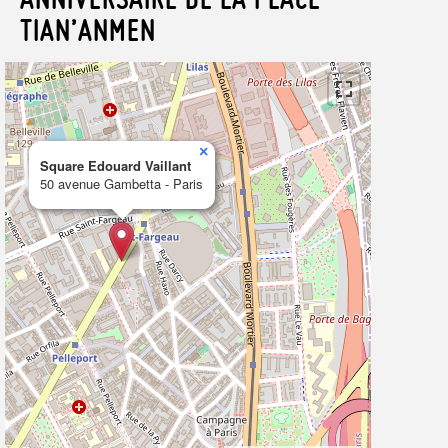
TIAN’ANMEN
×
Square Edouard Vaillant
50 avenue Gambetta - Paris