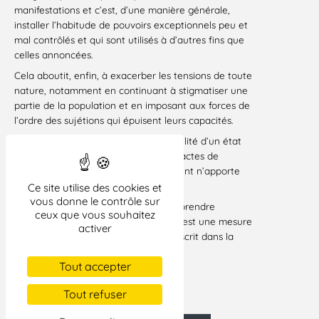
manifestations et c’est, d’une manière générale,
installer l’habitude de pouvoirs exceptionnels peu et
mal contrôlés et qui sont utilisés à d’autres fins que
celles annoncées.
Cela aboutit, enfin, à exacerber les tensions de toute
nature, notamment en continuant à stigmatiser une
partie de la population et en imposant aux forces de
l’ordre des sujétions qui épuisent leurs capacités.
On est en droit de s’interroger sur l’utilité d’un état
d’urgence destiné à lutter contre les actes de
terrorisme, utilité dont le gouvernement n’apporte
aucune justification.
Ce site utilise des cookies et
vous donne le contrôle sur
La LDH appelle les parlementaires à prendre
ceux que vous souhaitez
conscience qu’un tel renouvellement est une mesure
activer
dangereuse et démagogique, qui s’inscrit dans la
remise en cause de l’Etat de droit.
Tout accepter
Paris, le 16 novembre 2016
Tout refuser