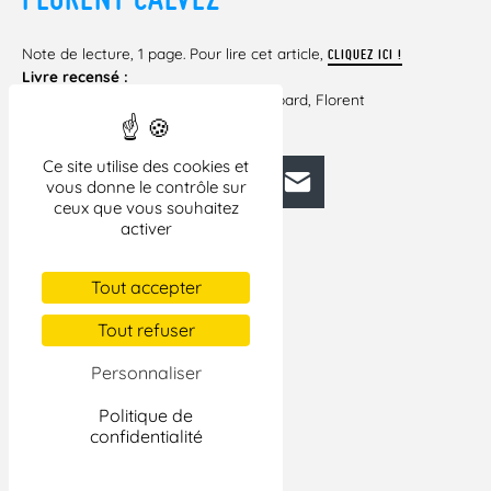
Note de lecture, 1 page. Pour lire cet article,
CLIQUEZ ICI !
Livre recensé :
– Global Police. Un livre de Fabien Jobard, Florent
Calvez. Editions Delcourt
Ce site utilise des cookies et
Facebook
Bluesky
Mastodon
LinkedIn
E-mail
vous donne le contrôle sur
ceux que vous souhaitez
activer
Tout accepter
Tout refuser
Personnaliser
Politique de
confidentialité