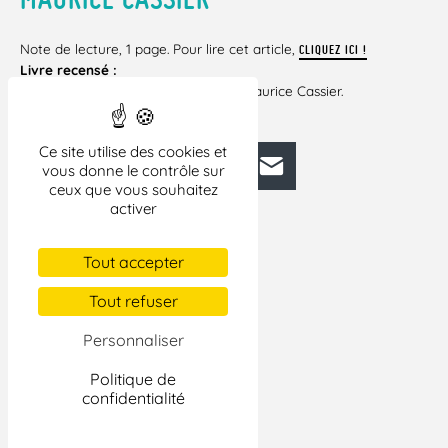
Note de lecture, 1 page. Pour lire cet article,
CLIQUEZ ICI !
Livre recensé :
– ll y a des alternatives. Un livre de Maurice Cassier.
Seuil.
Ce site utilise des cookies et
Facebook
Bluesky
Mastodon
LinkedIn
E-mail
vous donne le contrôle sur
ceux que vous souhaitez
activer
Tout accepter
Tout refuser
Personnaliser
Politique de
confidentialité