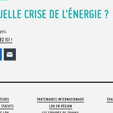
UELLE CRISE DE L’ÉNERGIE ?
ges.
EZ ICI !
odon
LinkedIn
E-mail
ATEURS
PARTENAIRES INTERNATIONAUX
TRA
 STATUTS
LDH EN RÉGION
OS LDH
LES GROUPES DE TRAVAIL