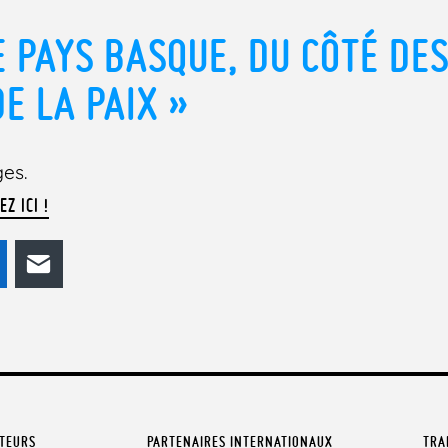
E PAYS BASQUE, DU CÔTÉ DE
E LA PAIX »
ges.
EZ ICI !
odon
LinkedIn
E-mail
ATEURS
PARTENAIRES INTERNATIONAUX
TRA