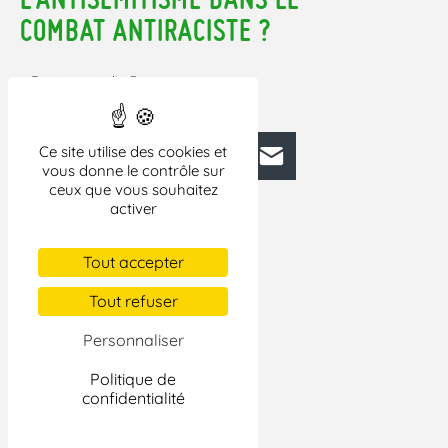
COMBAT ANTIRACISTE ?
– Dossier, article, 3 pages.
Pour lire cet article,
CLIQUEZ ICI !
Ce site utilise des cookies et
Facebook
Bluesky
Mastodon
LinkedIn
E-mail
vous donne le contrôle sur
ceux que vous souhaitez
activer
Tout accepter
Tout refuser
Personnaliser
Politique de
confidentialité