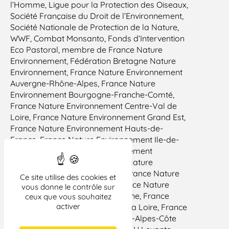
l’Homme, Ligue pour la Protection des Oiseaux,
Société Française du Droit de l’Environnement,
Société Nationale de Protection de la Nature,
WWF, Combat Monsanto, Fonds d’Intervention
Eco Pastoral, membre de France Nature
Environnement, Fédération Bretagne Nature
Environnement, France Nature Environnement
Auvergne-Rhône-Alpes, France Nature
Environnement Bourgogne-Franche-Comté,
France Nature Environnement Centre-Val de
Loire, France Nature Environnement Grand Est,
France Nature Environnement Hauts-de-
France, France Nature Environnement Ile-de-
France, France Nature Environnement
Languedoc-Roussillon, France Nature
Environnement Midi-Pyrénées, France Nature
Ce site utilise des cookies et
Environnement Normandie, France Nature
vous donne le contrôle sur
Environnement Nouvelle-Aquitaine, France
ceux que vous souhaitez
activer
Nature Environnement Pays de la Loire, France
Nature Environnement Provence-Alpes-Côte