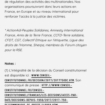
de régulation des activités des multinationales. Nos
organisations poursuivront donc leurs actions en
France, en Europe et au niveau international pour
renforcer l’accès à la justice des victimes.
* ActionAid-Peuples Solidaires, Amnesty International
France, Amis de la Terre France, CCFD-Terre solidaire,
CFDT, CGT, Collectif Ethique sur l’étiquette, Ligue des
droits de l’Homme, Sherpa, membres du Forum citoyen
pour la RSE.
Notes :
(1) L’intégralité de la décision du Conseil constitutionnel
est disponible ici :
WWW.CONSEIL-
. Son
CONSTITUTIONNEL.FR/DECISION/2017/2017750DC.HTM
communiqué de presse :
HTTP://WWW.CONSEIL-
CONSTITUTIONNEL.FR/CONSEIL-
CONSTITUTIONNEL/FRANCAIS/LES-DECISIONS/ACCES-PAR-
DATE/DECISIONS-DEPUIS-1959/2017/2017-750-
DC/COMMUNIQUE-DE-PRESSE.148858.HTML