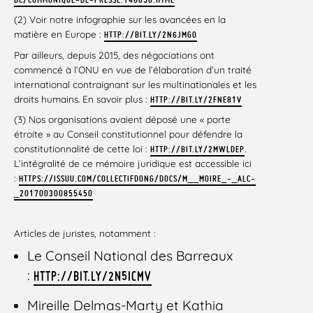
(2) Voir notre infographie sur les avancées en la
matière en Europe :
HTTP://BIT.LY/2N6JMGO
Par ailleurs, depuis 2015, des négociations ont
commencé à l’ONU en vue de l’élaboration d’un traité
international contraignant sur les multinationales et les
droits humains. En savoir plus :
HTTP://BIT.LY/2FNE81V
(3) Nos organisations avaient déposé une « porte
étroite » au Conseil constitutionnel pour défendre la
constitutionnalité de cette loi :
.
HTTP://BIT.LY/2MWLDEP
L’intégralité de ce mémoire juridique est accessible ici
:
HTTPS://ISSUU.COM/COLLECTIFDONG/DOCS/M__MOIRE_-_ALC-
_201700300855450
Articles de juristes, notamment :
Le Conseil National des Barreaux
:
HTTP://BIT.LY/2N5ICMV
Mireille Delmas-Marty et Kathia