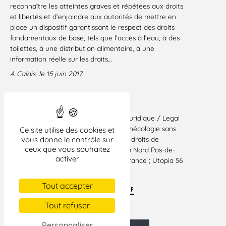
reconnaître les atteintes graves et répétées aux droits
et libertés et d’enjoindre aux autorités de mettre en
place un dispositif garantissant le respect des droits
fondamentaux de base, tels que l’accès à l’eau, à des
toilettes, à une distribution alimentaire, à une
information réelle sur les droits…
A Calais, le 15 juin 2017
Associations signataires :
L’Auberge des migrants ; La Cabane juridique / Legal
Shelter ; Care4Calais ; La Cimade ; Gynécologie sans
Ce site utilise des cookies et
frontières ; Help Refugees ; Ligue des droits de
vous donne le contrôle sur
ceux que vous souhaitez
l’Homme ; Le Réveil Voyageur ; Salam Nord Pas-de-
activer
Calais ; Secours catholique ; Caritas France ; Utopia 56
Tout accepter
TÉLÉCHARGER
LE COMMUNIQUÉ AU FORMAT PDF
Tout refuser
Personnaliser