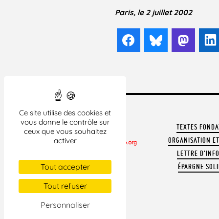
Paris, le 2 juillet 2002
Facebook
Bluesky
Mast
Ce site utilise des cookies et
vous donne le contrôle sur
TEXTES FOND
ceux que vous souhaitez
ORGANISATION ET
activer
LETTRE D'INF
CONTACTER LA LDH
Tout accepter
ÉPARGNE SOLI
REVUE DE PRESSE
ARCHIVES
Tout refuser
MENTIONS LÉGALES
Personnaliser