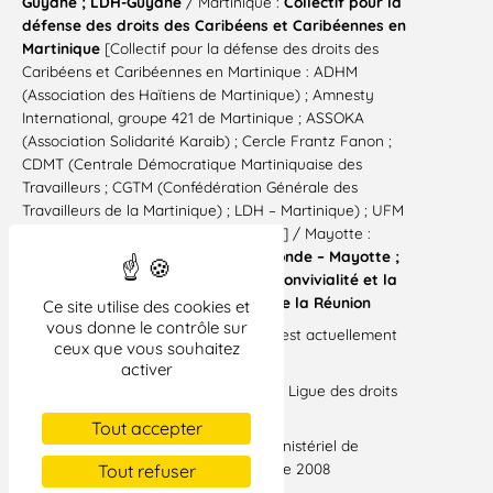
Guyane ; LDH-Guyane
/ Martinique :
Collectif pour la
défense des droits des Caribéens et Caribéennes en
Martinique
[Collectif pour la défense des droits des
Caribéens et Caribéennes en Martinique : ADHM
(Association des Haïtiens de Martinique) ; Amnesty
International, groupe 421 de Martinique ; ASSOKA
(Association Solidarité Karaib) ; Cercle Frantz Fanon ;
CDMT (Centrale Démocratique Martiniquaise des
Travailleurs ; CGTM (Confédération Générale des
Travailleurs de la Martinique) ; LDH – Martinique) ; UFM
(Union des Femmes de la Martinique)] / Mayotte :
Cimade – Mayotte ; Médecins du Monde – Mayotte ;
Coordination pour la Concorde, la Convivialité et la
Paix
/ Réunion :
LDH – Saint-Denis de la Réunion
Ce site utilise des cookies et
vous donne le contrôle sur
[1] Le CRA de Pamandzi à Mayotte n’est actuellement
ceux que vous souhaitez
pas concerné par l’appel d’offres
activer
[2] Voir l’article bien documenté de la Ligue des droits
de l’Homme de Toulon
Tout accepter
[3] Selon le rapport du comité interministériel de
contrôle de l’immigration de décembre 2008
Tout refuser