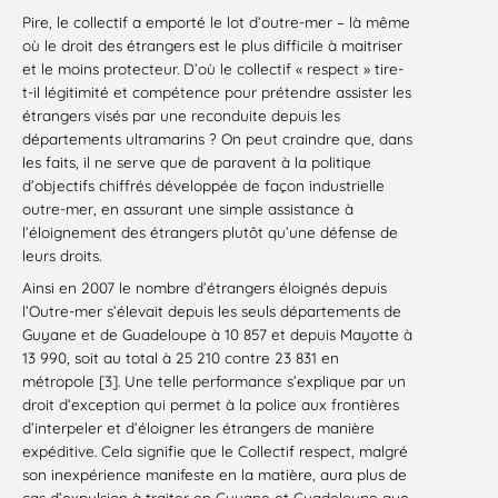
Pire, le collectif a emporté le lot d’outre-mer – là même
où le droit des étrangers est le plus difficile à maitriser
et le moins protecteur. D’où le collectif « respect » tire-
t-il légitimité et compétence pour prétendre assister les
étrangers visés par une reconduite depuis les
départements ultramarins ? On peut craindre que, dans
les faits, il ne serve que de paravent à la politique
d’objectifs chiffrés développée de façon industrielle
outre-mer, en assurant une simple assistance à
l’éloignement des étrangers plutôt qu’une défense de
leurs droits.
Ainsi en 2007 le nombre d’étrangers éloignés depuis
l’Outre-mer s’élevait depuis les seuls départements de
Guyane et de Guadeloupe à 10 857 et depuis Mayotte à
13 990, soit au total à 25 210 contre 23 831 en
métropole [3]. Une telle performance s’explique par un
droit d’exception qui permet à la police aux frontières
d’interpeler et d’éloigner les étrangers de manière
expéditive. Cela signifie que le Collectif respect, malgré
son inexpérience manifeste en la matière, aura plus de
cas d’expulsion à traiter en Guyane et Guadeloupe que