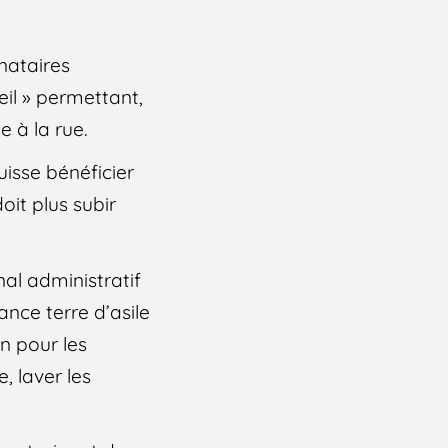
gnataires
il » permettant,
à la rue.
isse bénéficier
oit plus subir
nal administratif
nce terre d’asile
on pour les
, laver les