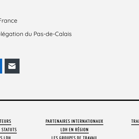
France
élégation du Pas-de-Calais
odon
LinkedIn
E-mail
ATEURS
PARTENAIRES INTERNATIONAUX
TRA
 STATUTS
LDH EN RÉGION
OS LDH
LES GROUPES DE TRAVAIL