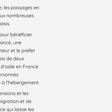
, les passages en
r aux nombreuses
isis.
pour bénéficier
rance, une
ieur et le préfet
ais de deux
d’asile en France.
personnes
u à l’hébergement.
nsions et les
migration et de
ce qui laisse les