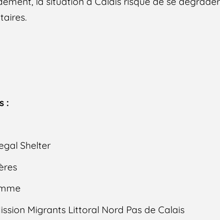
dement, la situation à Calais risque de se dégrade
aires.
s :
egal Shelter
ères
Homme
sion Migrants Littoral Nord Pas de Calais