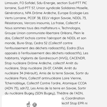
Limousin, FO Sofidel, Sdu-Energie, section Sud-PTT PIC
lorraine, Sud-PTT 57, Union syndicale Solidaires Moselle,
Génération.s, NPA Drôme Ardèche, Europe Ecologie-Les
Verts Lorraine, PCOF 38, EELV région Savoie, NDDL 73,
Résistances, Vercors insoumis, La fraise, Collectif «
Nous sommes tous des malfaiteurs », Technologos,
Groupe Union communiste-libertaire Orléans, Plein le
dos, Collectif lochois contre l’aéroport de NDDL et son
monde, Bure-Stop, Cedra 52 (Collectif contre
l’enfouissement des déchets radioactifs), Eodra (Elus
opposés à l’enfouissement des déchets radioactifs), Les
habitants, Vigilants de Gondrecourt (HVG), CACENDR,
Stop nucléaire Drôme Ardèche, collectif Arrêt du
nucléaire, Stop nucléaire 26-07, CAN84, Arrêt du
nucléaire 34 (Hérault), Amis de la terre Savoie, Sortir du
nucléaire Paris, Collectif antinucléaire Loire Vienne,
Tchernoblaye, Collectif Contre l’ordre, Atomique CCOA
(ADN 75), sdn72, Les Amis de la terre en Savoie, Sortir
du nucléaire Bugey (SDN Bugey), Théâtre de l’ADN,
Collectif antinucléaire des Deux-Sèvres, Coordination
Stop Bugey, Sortir du nucléaire 41, collectif Stop EPR ni