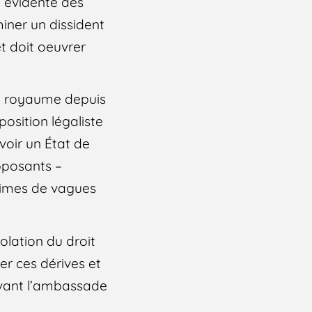
n évidente des
iner un dissident
t doit oeuvrer
 le royaume depuis
osition légaliste
oir un État de
pposants –
ctimes de vagues
olation du droit
r ces dérives et
evant l’ambassade