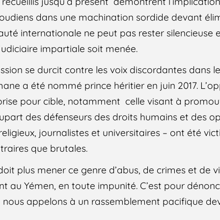
recueillis jusqu’à présent démontrent l’implicatio
aoudiens dans une machination sordide devant élim
té internationale ne peut pas rester silencieuse e
udiciaire impartiale soit menée.
ession se durcit contre les voix discordantes dans
 a été nommé prince héritier en juin 2017. L’opp
rise pour cible, notamment celle visant à promouv
plupart des défenseurs des droits humains et des o
ligieux, journalistes et universitaires – ont été vi
traires que brutales.
oit plus mener ce genre d’abus, de crimes et de vi
t au Yémen, en toute impunité. C’est pour dénonce
ue nous appelons à un rassemblement pacifique d