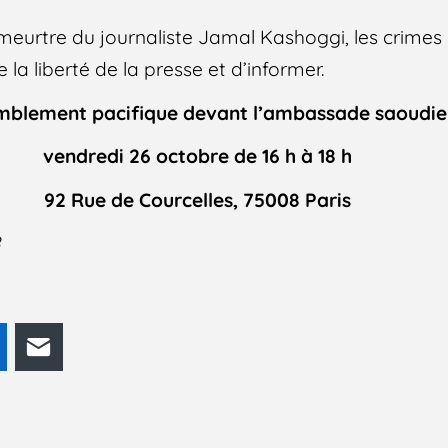
meurtre du journaliste Jamal Kashoggi, les crimes 
la liberté de la presse et d’informer.
mblement pacifique devant l’
ambassade saoudien
v
endredi 26 octobre
de 16 h à 18 h
92 Rue de Courcelles, 75008 Paris
8
odon
LinkedIn
E-mail