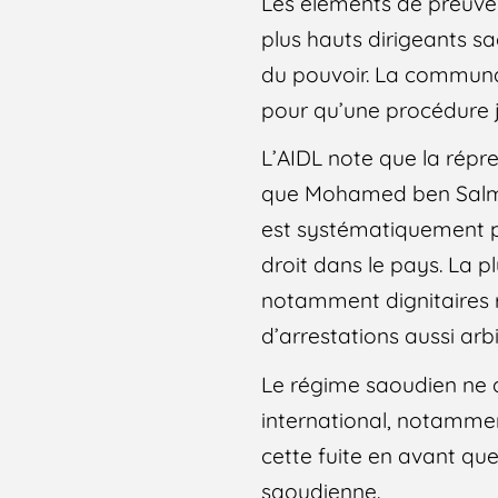
Les éléments de preuve 
plus hauts dirigeants s
du pouvoir. La communau
pour qu’une procédure j
L’AIDL note que la répr
que Mohamed ben Salmane
est systématiquement p
droit dans le pays. La 
notamment dignitaires re
d’arrestations aussi arbi
Le régime saoudien ne d
international, notammen
cette fuite en avant q
saoudienne.