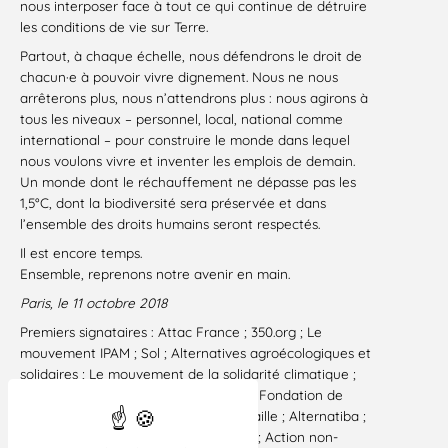
nous interposer face à tout ce qui continue de détruire
les conditions de vie sur Terre.
Partout, à chaque échelle, nous défendrons le droit de
chacun·e à pouvoir vivre dignement. Nous ne nous
arrêterons plus, nous n’attendrons plus : nous agirons à
tous les niveaux – personnel, local, national comme
international – pour construire le monde dans lequel
nous voulons vivre et inventer les emplois de demain.
Un monde dont le réchauffement ne dépasse pas les
1,5°C, dont la biodiversité sera préservée et dans
l’ensemble des droits humains seront respectés.
Il est encore temps.
Ensemble, reprenons notre avenir en main.
Paris, le 11 octobre 2018
Premiers signataires : Attac France ; 350.org ; Le
mouvement IPAM ; Sol ; Alternatives agroécologiques et
solidaires ; Le mouvement de la solidarité climatique ;
Crid ; REFEDD ; Sciences citoyennes ; Fondation de
l’écologie politique ; Actes en Cornouaille ; Alternatiba ;
ActionAid France – Peuples solidaires ; Action non-