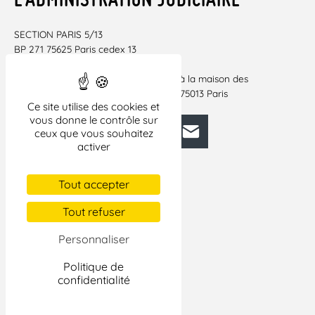
SECTION PARIS 5/13
BP 271 75625 Paris cedex 13
Tél/fax: 01 55 43 89 33
Réunion chaque 2ème jeudi du mois à la maison des
associations du 13ème 11 rue Caillaux 75013 Paris
Ce site utilise des cookies et
vous donne le contrôle sur
Facebook
Bluesky
Mastodon
LinkedIn
E-mail
ceux que vous souhaitez
activer
Tout accepter
Tout refuser
Personnaliser
Politique de
confidentialité