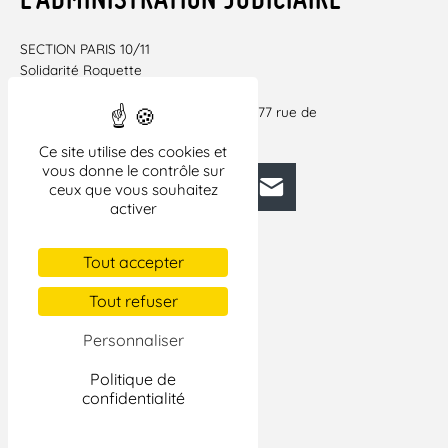
SECTION PARIS 10/11
Solidarité Roquette
51bis, rue de la Roquette 75011 Paris
Réunion une fois par mois à l’AGECA 177 rue de
Charonne 75011 Paris
Ce site utilise des cookies et
vous donne le contrôle sur
Facebook
Bluesky
Mastodon
LinkedIn
E-mail
ceux que vous souhaitez
activer
Tout accepter
Tout refuser
Personnaliser
Politique de
confidentialité