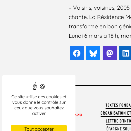
– Voisins, voisines, 20
chante. La Résidence Moz
transforme en bon génie
Lundi 6 mars à 18 h, ma
Facebook
Bluesky
Mast
Ce site utilise des cookies et
vous donne le contrôle sur
TEXTES FOND
ceux que vous souhaitez
activer
ORGANISATION ET
LETTRE D'INF
CONTACTER LA LDH
Tout accepter
ÉPARGNE SOLI