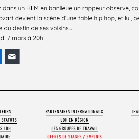
05 : dans un HLM en banlieue un rappeur observe, co
art devient la scène d’une fable hip hop, et lui, pet
 du destin de ses voisins…
rdi 7 mars à 20h
odon
LinkedIn
E-mail
ATEURS
PARTENAIRES INTERNATIONAUX
TRA
 STATUTS
LDH EN RÉGION
OS LDH
LES GROUPES DE TRAVAIL
DAIRE
OFFRES DE STAGES / EMPLOIS