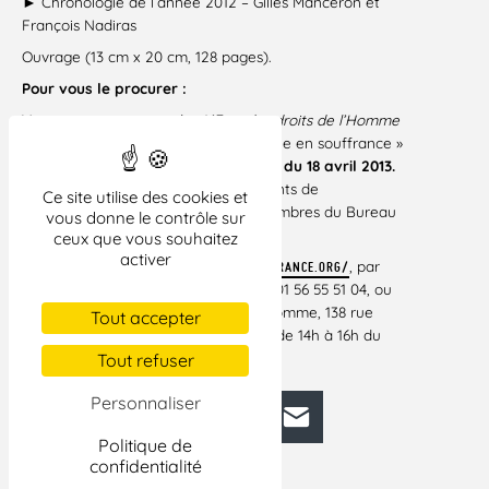
► Chronologie de l’année 2012 – Gilles Manceron et
François Nadiras
Ouvrage (13 cm x 20 cm, 128 pages).
Pour vous le procurer :
Vous pouvez commander
L’Etat des droits de l’Homme
en France
édition 2013 « La République en souffrance »
auprès de la boutique LDH à partir du 18 avril 2013.
N’hésitez pas à prévoir des événements de
Ce site utilise des cookies et
présentation de cet ouvrage. Des membres du Bureau
vous donne le contrôle sur
national pourront y participer.
ceux que vous souhaitez
activer
Boutique LDH
:
, par
HTTP://BOUTIQUE.LDH-FRANCE.ORG/
mail : laboutique@ldh-france.org, au 01 56 55 51 04, ou
au siège de la Ligue des droits de l’Homme, 138 rue
Tout accepter
Marcadet 75018 Paris, de 9h à 12h et de 14h à 16h du
lundi au vendredi.
Tout refuser
Personnaliser
Facebook
Bluesky
Mastodon
LinkedIn
E-mail
Politique de
confidentialité