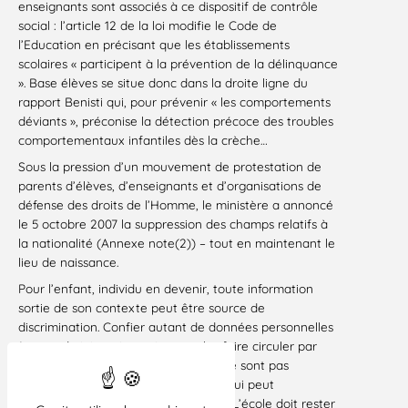
enseignants sont associés à ce dispositif de contrôle
social : l’article 12 de la loi modifie le Code de
l’Education en précisant que les établissements
scolaires « participent à la prévention de la délinquance
». Base élèves se situe donc dans la droite ligne du
rapport Benisti qui, pour prévenir « les comportements
déviants », préconise la détection précoce des troubles
comportementaux infantiles dès la crèche…
Sous la pression d’un mouvement de protestation de
parents d’élèves, d’enseignants et d’organisations de
défense des droits de l’Homme, le ministère a annoncé
le 5 octobre 2007 la suppression des champs relatifs à
la nationalité (Annexe note(2)) – tout en maintenant le
lieu de naissance.
Pour l’enfant, individu en devenir, toute information
sortie de son contexte peut être source de
discrimination. Confier autant de données personnelles
à une administration qui pourra les faire circuler par
Internet et les utiliser à des fins qui ne sont pas
précisées, nous semble dépasser ce qui peut
légitimement être exigé des familles. L’école doit rester