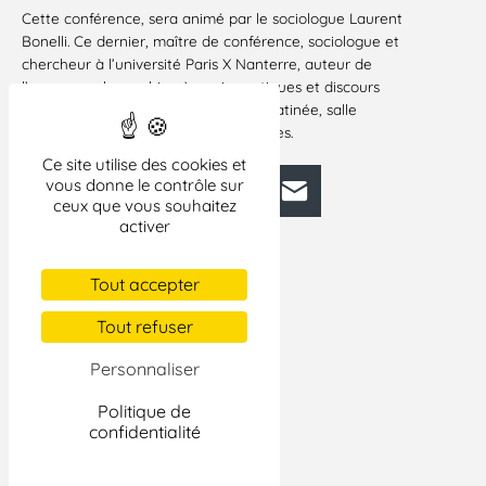
Cette conférence, sera animé par le sociologue Laurent
Bonelli. Ce dernier, maître de conférence, sociologue et
chercheur à l’université Paris X Nanterre, auteur de
l’ouvrage; « la machine à punir, pratiques et discours
sécuritaires » sera présent toute la matinée, salle
polyvalente du lycée J.B Dumas, à Alès.
Ce site utilise des cookies et
vous donne le contrôle sur
Facebook
Bluesky
Mastodon
LinkedIn
E-mail
ceux que vous souhaitez
activer
Tout accepter
Tout refuser
Personnaliser
Politique de
confidentialité