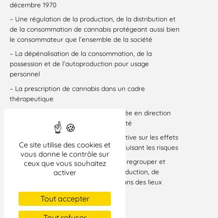
décembre 1970
– Une régulation de la production, de la distribution et
de la consommation de cannabis protégeant aussi bien
le consommateur que l’ensemble de la société
– La dépénalisation de la consommation, de la
possession et de l’autoproduction pour usage
personnel
– La prescription de cannabis dans un cadre
thérapeutique
– Une prévention pragmatique et ciblée en direction
des mineurs et des usagers en difficulté
– Une information cohérente et objective sur les effets
Ce site utilise des cookies et
et les pratiques de consommation réduisant les risques
vous donne le contrôle sur
– La possibilité pour les usagers de se regrouper et
ceux que vous souhaitez
d’organiser des filières courtes de production, de
activer
distribution, ainsi que l’usage social dans des lieux
adéquats
Tout accepter
Plus d’informations sur le site
Tout refuser
HTTP://MARCHE.MONDIALE.FREE.FR