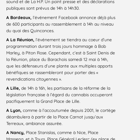
sound et de La H.P. Un point presse et des déclarations
publiques sont prévus de 14h à 14h30.
A Bordeaux,
l’événement Facebook annonce déjà plus
de 600 participants au rassemblement à 14h au niveau
du quai des Quinconces.
A La Réunion,
l’événement se tiendra au coeur d’une
programmation durant trois jours hommage à Bob
Marley, à Piton Rose. Cependant, c’est à Saint Denis de
la Réunion, place du Barachois samedi 12 mai à 14h,
que les défenseurs d’une plante aux multiples apports
bénéfiques se rassembleront pour porter des «
revendications citoyennes ».
A Lille,
de 14h à 16h, les partisans de la réforme de la
législation française à l’égard du cannabis occuperont
pacifiquement la Grand Place de Lille.
A Lyon,
comme à l’accoutumée depuis 2001, le cortège
déambulera à partir de la Place Carnot jusqu’aux
Terreaux, ambiance assurée.
A Nancy,
Place Stanislas, comme à Nice, Place
Massena, et à Tours, Place Général Leclerc (ex place de