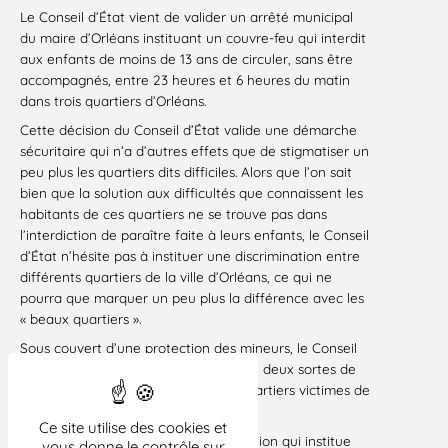
Le Conseil d’État vient de valider un arrêté municipal
du maire d’Orléans instituant un couvre-feu qui interdit
aux enfants de moins de 13 ans de circuler, sans être
accompagnés, entre 23 heures et 6 heures du matin
dans trois quartiers d’Orléans.
Cette décision du Conseil d’État valide une démarche
sécuritaire qui n’a d’autres effets que de stigmatiser un
peu plus les quartiers dits difficiles. Alors que l’on sait
bien que la solution aux difficultés que connaissent les
habitants de ces quartiers ne se trouve pas dans
l’interdiction de paraître faite à leurs enfants, le Conseil
d’État n’hésite pas à instituer une discrimination entre
différents quartiers de la ville d’Orléans, ce qui ne
pourra que marquer un peu plus la différence avec les
« beaux quartiers ».
Sous couvert d’une protection des mineurs, le Conseil
d’État vient d’affirmer qu’il existe bien deux sortes de
citoyens, ceux qui vivent dans des quartiers victimes de
l’exclusion et les autres.
Ce site utilise des cookies et
Après la décision de la Cour de cassation qui institue
vous donne le contrôle sur